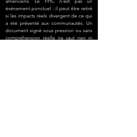
américains. Le FPIC n'est pas un 
événement ponctuel : il peut être retiré 
si les impacts réels divergent de ce qui 
a été présenté aux communautés. Un 
document signé sous pression ou sans 
compréhension réelle ne vaut rien ni 
légalement, ni sur le terrain. Pour une 
lecture complète des standards 
applicables Banque Mondiale, IFC et 
ITIE consultez notre fiche pratique 
disponible sur 
ubuntu360.ca
.
OHCHR, Consultation and FPIC, 2024. 
ohchr.org
 · OIT, Convention 169, 1989. 
ilo.org
 · IFC, Performance Standards, 
2012. 
ifc.org
En conclusion
L'approbation gouvernementale est 